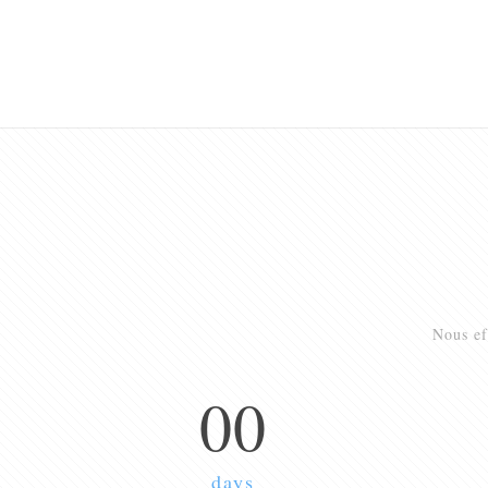
Nous ef
00
days